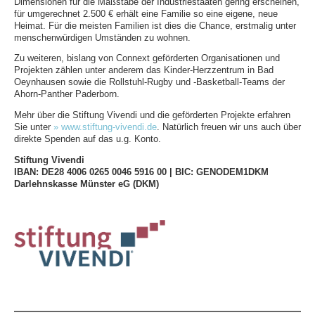
Dimensionen für die Maßstäbe der Industriestaaten gering erscheinen,
für umgerechnet 2.500 € erhält eine Familie so eine eigene, neue
Heimat. Für die meisten Familien ist dies die Chance, erstmalig unter
menschenwürdigen Umständen zu wohnen.
Zu weiteren, bislang von Connext geförderten Organisationen und
Projekten zählen unter anderem das Kinder-Herzzentrum in Bad
Oeynhausen sowie die Rollstuhl-Rugby und -Basketball-Teams der
Ahorn-Panther Paderborn.
Mehr über die Stiftung Vivendi und die geförderten Projekte erfahren
Sie unter
» www.stiftung-vivendi.de
. Natürlich freuen wir uns auch über
direkte Spenden auf das u.g. Konto.
Stiftung Vivendi
IBAN: DE28 4006 0265 0046 5916 00 | BIC: GENODEM1DKM
Darlehnskasse Münster eG (DKM)