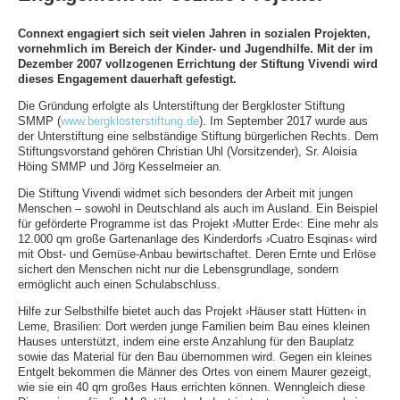
Connext engagiert sich seit vielen Jahren in sozialen Projekten,
vornehmlich im Bereich der Kinder- und Jugendhilfe. Mit der im
Dezember 2007 vollzogenen Errichtung der Stiftung Vivendi wird
dieses Engagement dauerhaft gefestigt.
Die Gründung erfolgte als Unterstiftung der Bergkloster Stiftung
SMMP (
www.bergklosterstiftung.de
). Im September 2017 wurde aus
der Unterstiftung eine selbständige Stiftung bürgerlichen Rechts. Dem
Stiftungsvorstand gehören Christian Uhl (Vorsitzender), Sr. Aloisia
Höing SMMP und Jörg Kesselmeier an.
Die Stiftung Vivendi widmet sich besonders der Arbeit mit jungen
Menschen – sowohl in Deutschland als auch im Ausland. Ein Beispiel
für geförderte Programme ist das Projekt ›Mutter Erde‹: Eine mehr als
12.000 qm große Gartenanlage des Kinderdorfs ›Cuatro Esqinas‹ wird
mit Obst- und Gemüse-Anbau bewirtschaftet. Deren Ernte und Erlöse
sichert den Menschen nicht nur die Lebensgrundlage, sondern
ermöglicht auch einen Schulabschluss.
Hilfe zur Selbsthilfe bietet auch das Projekt ›Häuser statt Hütten‹ in
Leme, Brasilien: Dort werden junge Familien beim Bau eines kleinen
Hauses unterstützt, indem eine erste Anzahlung für den Bauplatz
sowie das Material für den Bau übernommen wird. Gegen ein kleines
Entgelt bekommen die Männer des Ortes von einem Maurer gezeigt,
wie sie ein 40 qm großes Haus errichten können. Wenngleich diese