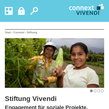
Start
›
Connext
›
Stiftung
1
2
3
4
Stiftung Vivendi
Engagement für soziale Projekte.