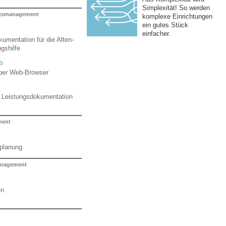
Simplexität! So werden
ngsmanagement
komplexe Einrichtungen
ein gutes Stück
einfacher.
umentation für die Alten-
gshilfe
b
per Web-Browser
d Leistungsdokumentation
ment
zplanung
nagement
en