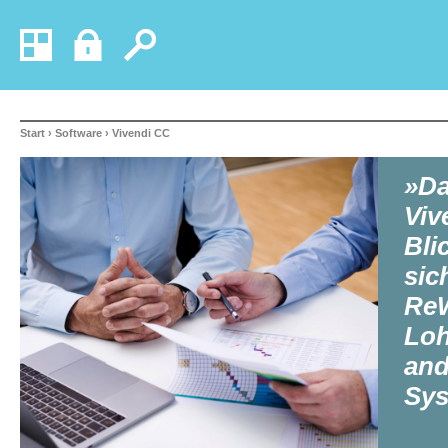
Start
›
Software
› Vivendi CC
»Da
Viv
Bli
sic
ReW
Loh
and
Sys