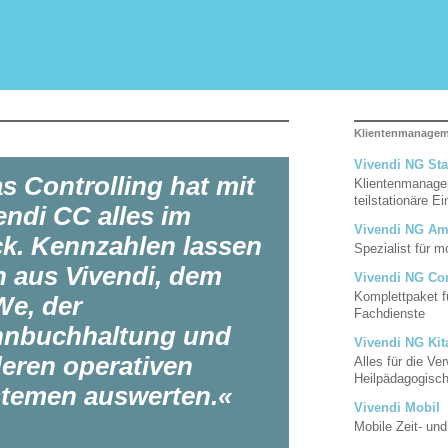
Klientenmanage
Vivendi NG Sta
s Controlling hat mit
Klientenmanagem
teilstationäre E
endi CC alles im
Vivendi NG Am
ck. Kennzahlen lassen
Spezialist für 
h aus Vivendi, dem
Vivendi NG Co
Komplettpaket f
e, der
Fachdienste
nbuchhaltung und
Vivendi NG Kit
eren operativen
Alles für die Ve
Heilpädagogisc
temen auswerten.«
Vivendi Mobil
Mobile Zeit- un