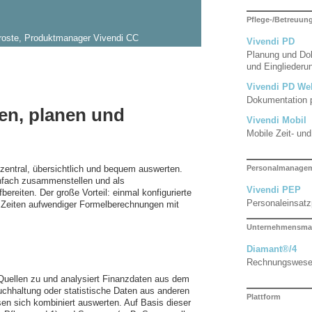
Pflege-/Betreuu
roste, Produktmanager Vivendi CC
Vivendi PD
Planung und Dok
und Eingliederun
Vivendi PD We
Dokumentation 
n, planen und
Vivendi Mobil
Mobile Zeit- un
Personalmanage
entral, übersichtlich und bequem auswerten.
infach zusammenstellen und als
Vivendi PEP
reiten. Der große Vorteil: einmal konfigurierte
Personaleinsat
Zeiten aufwendiger Formelberechnungen mit
Unternehmensma
Diamant®/4
Rechnungswes
e Quellen zu und analysiert Finanzdaten aus dem
chhaltung oder statistische Daten aus anderen
Plattform
en sich kombiniert auswerten. Auf Basis dieser