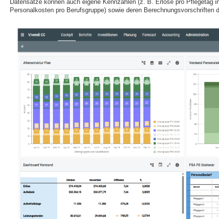
Datensätze können auch eigene Kennzahlen (z. B. Erlöse pro Pflegetag 
Personalkosten pro Berufsgruppe) sowie deren Berechnungsvorschriften de