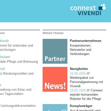
ment
Weitere Themen
tionär
Partnerunternehmen
ent für stationäre und
Kooperationen,
inrichtungen
Netzwerke und
Verbindungen.
bulant
mobile Pflege und Betreuung
Neuigkeiten
nsil
18.06.2026
///
ür Beratungsstellen und
Medienpaket zur
Personalgewinnung mit
a
Vivendi
rwaltung von Kitas und
19.05.2026
/// Connext
hen Tagesstätten
erprobt humanoiden
Roboter für die Pflege
d Leistungsdokumentation
Komplexträger
Aus Komplexität wird