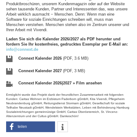
Produktbroschüren, unserem Kundenmagazin oder auf der Website
sehen tausende Kunden, Partner und Interessenten das, was unsere
Arbeit wirklich ausmacht − Menschen. Denn: Wenn man eine
Software für soziale Einrichtungen schreiben will, muss man
Menschen verstehen. Menschen stehen also im Zentrum unserer und
Ihrer Arbeit mit Vivendi.
Laden Sie sich die Kalender 2026/2027 als PDF herunter und
fordern Sie Ihr kostenfreies, gedrucktes Exemplar per E-Mail an:
info@connext.de
Connext Kalender 2026
(PDF, 3.6 MB)
Connext Kalender 2027
(PDF, 3 MB)
Connext Kalender 2026|2027 » Film ansehen
Ermöglicht wurde das Projekt dank der freundlichen Zusammenarbeit mit folgenden
Kunden: Caritas Wohnen im Erzbistum Paderborn gGmbH, Kita Vivendi, Pflegeheim
Neubrandenburg gGmbH, Rettungsdienst Stormarn gGmbH, Gesellschaft für soziale
Teilhabe Neustadt gGmbH, Wendelstein Werkstätten, Leben mit Behinderung Hamburg
Sozialeinrichtungen gemeinnützige GmbH, Caritas Oberöeterreich, St. Vincenz-
Altenzentrum und der Cultus gGmbH. Dankeschön!
teilen