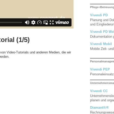
Pflege-/Betreuu
Vivendi PD
Planung und Dok
und Eingliederun
Vivendi PD We
Dokumentation 
rial (1/5)
Vivendi Mobil
Mobile Zeit- un
 von Video-Tutorials und anderen Medien, die wir
werden.
Personalmanage
Vivendi PEP
Personaleinsat
Unternehmensma
Vivendi CC
Unternehmenske
planen und orga
Diamant®/4
Rechnungswes