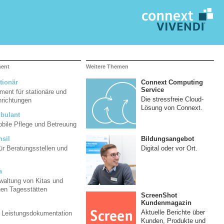
ment
Weitere Themen
tionär
Connext Computing
Service
ent für stationäre und
Die stressfreie Cloud-
inrichtungen
Lösung von Connext.
bulant
mobile Pflege und Betreuung
Bildungsangebot
nsil
Digital oder vor Ort.
ür Beratungsstellen und
a
rwaltung von Kitas und
hen Tagesstätten
ScreenShot
Kundenmagazin
Aktuelle Berichte über
d Leistungsdokumentation
Kunden, Produkte und