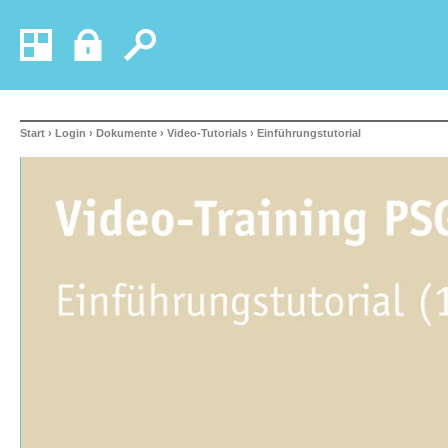
Start
›
Login
›
Dokumente
›
Video-Tutorials
› Einführungstutorial