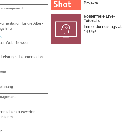
Projekte.
ngsmanagement
Kostenfreie Live-
Tutorials
umentation für die Alten-
Immer donnerstags ab
gshilfe
14 Uhr!
b
per Web-Browser
d Leistungsdokumentation
ment
zplanung
nagement
nnzahlen auswerten,
nisieren
en