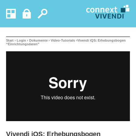
Start
›
Login
›
Dokumente
›
Video-Tutorials
›Vivendi iQS: Erhebungsbogen
“Einrichtungsdaten”
Vivendi iQS: Erhebungsbogen