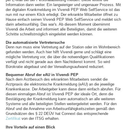
Information dann weiter. Ein langwieriger und ungenauer Prozess. Mit
der digitalen Krankmeldung im Vivendi PEP Web SelfService ist das
nun mit nur einem Klick erledigt. Der erkrankte Mitarbeiter öffnet zu
Hause einfach seinen Vivendi PEP Web SelfService und meldet sich
darin arbeitsunfähig. Das war's. Ab diesem Moment übernimmt
Vivendi die Arbeit und informiert alle Beteiligten, damit die weiteren
Schritte schnellstmöglich eingeleitet werden können.
Die automatisierte Vertretersuche
Denn nun muss eine Vertretung auf der Station oder im Wohnbereich
gefunden werden. Auch hier hilft Vivendi gerne und schlägt eine
mögliche Vertretung vor, die über die notwendigen Qualifikationen
verfügt und nicht gerade aus dem Nachtdienst kommt. So wird
Bürokratie abgebaut und der Verwaltungsaufwand reduziert.
Bequemer Abruf der eAU in Vivendi PEP
Nach dem Arztbesuch des erkrankten Mitarbeiters sendet die
Arztpraxis die elektronische Krankmeldung (eAU) an die jeweilige
Krankenkasse. Der Arbeitgeber kann diese dann einfach abrufen. Für
diesen einmaligen Abruf ist Vivendi PEP der ideale Ort, denn die
Bestätigung der Krankmeldung kann automatisch an alle weiteren
Systeme und alle beteiligten Stellen weitergeleitet werden. Für den
Abruf und die Annahme von Arbeitsunfähigkeitszeiten gemäß den
Grundsätzen des § 22 DEÜV hat Connext das entsprechende
Zertifikat
von der ITSG erhalten.
Ihre Vorteile auf einen Blick